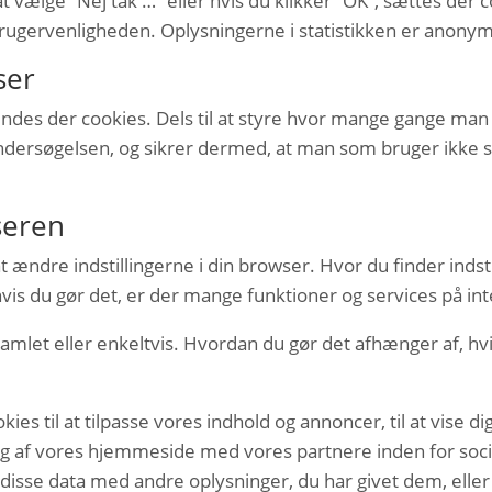
t vælge “Nej tak …” eller hvis du klikker “OK”, sættes der co
 brugervenligheden. Oplysningerne i statistikken er anonyme
ser
s der cookies. Dels til at styre hvor mange gange man s
dersøgelsen, og sikrer dermed, at man som bruger ikke ser
wseren
t ændre indstillingerne i din browser. Hvor du finder inds
s du gør det, er der mange funktioner og services på inte
s samlet eller enkeltvis. Hvordan du gør det afhænger af, 
 til at tilpasse vores indhold og annoncer, til at vise dig 
brug af vores hjemmeside med vores partnere inden for so
isse data med andre oplysninger, du har givet dem, eller 