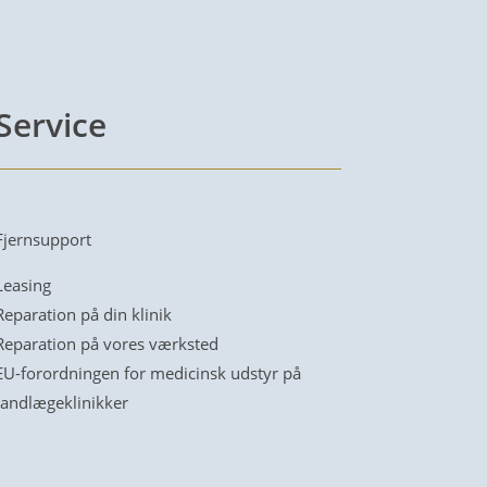
Service
Fjernsupport
Leasing
Reparation på din klinik
Reparation på vores værksted
EU-forordningen for medicinsk udstyr på
tandlægeklinikker