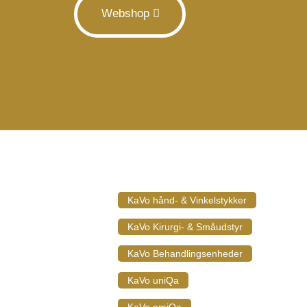
Webshop
KaVo hånd- & Vinkelstykker
KaVo Kirurgi- & Småudstyr
KaVo Behandlingsenheder
KaVo uniQa
KaVo amiQa