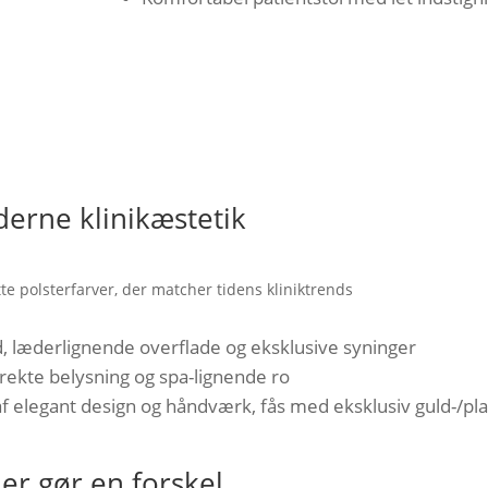
erne klinikæstetik
tte polsterfarver, der matcher tidens kliniktrends
, læderlignende overflade og eksklusive syninger
rekte belysning og spa-lignende ro
af elegant design og håndværk, fås med eksklusiv guld-/pl
der gør en forskel