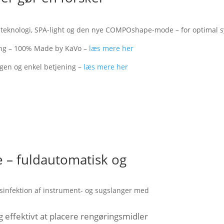
eknologi, SPA-light og den nye COMPOshape-mode – for optimal s
ning – 100% Made by KaVo –
læs mere her
tgen og enkel betjening –
læs mere her
ne – fuldautomatisk og
esinfektion af instrument- og sugslanger med
effektivt at placere rengøringsmidler