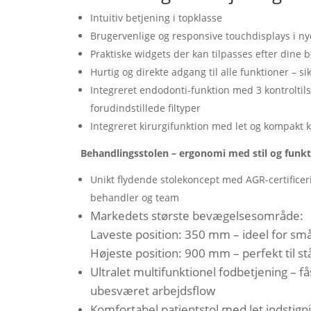
Intuitiv betjening i topklasse
Brugervenlige og responsive touchdisplays i ny
Praktiske widgets der kan tilpasses efter dine 
Hurtig og direkte adgang til alle funktioner – s
Integreret endodonti-funktion med 3 kontrolt
forudindstillede filtyper
Integreret kirurgifunktion med let og kompakt 
Behandlingsstolen – ergonomi med stil og funk
Unikt flydende stolekoncept med AGR-certifice
behandler og team
Markedets største bevægelsesområde:
Laveste position: 350 mm – ideel for sm
Højeste position: 900 mm – perfekt til 
Ultralet multifunktionel fodbetjening – f
ubesværet arbejdsflow
Komfortabel patientstol med let indstign