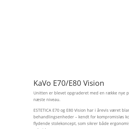
KaVo E70/E80 Vision
Unitten er blevet opgraderet med en række nye pr
næste niveau.
ESTETICA E70 og E80 Vision har i årevis været bl
behandlingsenheder – kendt for kompromisløs ko
flydende stolekoncept, som sikrer både ergonomisk