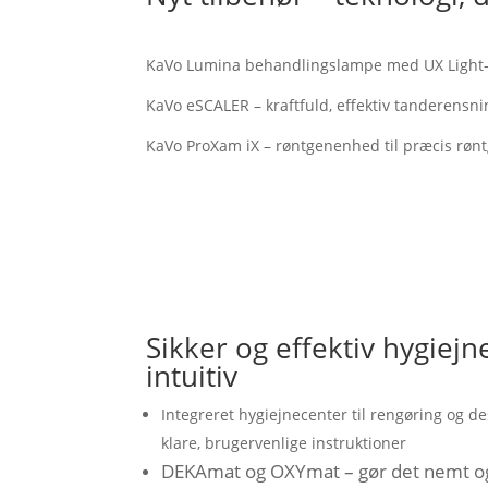
KaVo Lumina behandlingslampe med UX Light-t
KaVo eSCALER – kraftfuld, effektiv tanderens
KaVo ProXam iX – røntgenenhed til præcis røn
Sikker og effektiv hygiej
intuitiv
Integreret hygiejnecenter til rengøring og d
klare, brugervenlige instruktioner
DEKAmat og OXYmat – gør det nemt og 