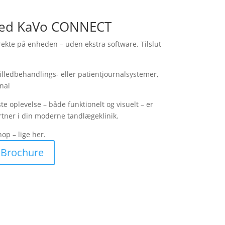
med KaVo CONNECT
te på enheden – uden ekstra software. Tilslut
edbehandlings- eller patientjournalsystemer,
rnal
te oplevelse – både funktionelt og visuelt – er
tner i din moderne tandlægeklinik.
op – lige her.
Brochure