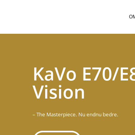
OM
KaVo E70/E
Vision
– The Masterpiece. Nu endnu bedre.