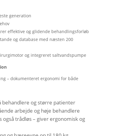
este generation
behov
ikrer effektive og glidende behandlingsforløb
ilstande og database med næsten 200
kirurgimotor og integreret saltvands­pumpe
tion
ring – dokumenteret ergonomi for både
å behandlere og større patienter
stående arbejde og høje behandlere
ås også trådløs – giver ergonomisk og
ing og bæreevne op til 180 kg