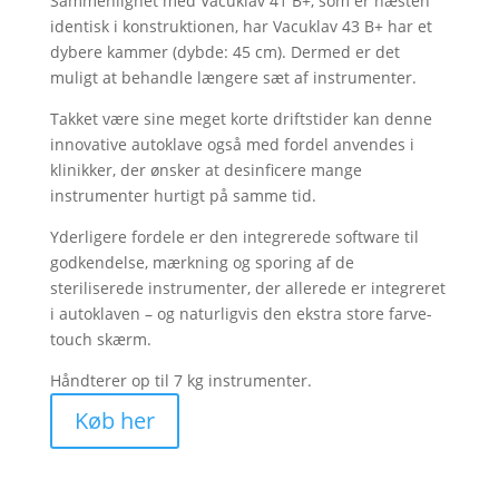
Sammenlignet med Vacuklav 41 B+, som er næsten
identisk i konstruktionen, har Vacuklav 43 B+ har et
dybere kammer (dybde: 45 cm). Dermed er det
muligt at behandle længere sæt af instrumenter.
Takket være sine meget korte driftstider kan denne
innovative autoklave også med fordel anvendes i
klinikker, der ønsker at desinficere mange
instrumenter hurtigt på samme tid.
Yderligere fordele er den integrerede software til
godkendelse, mærkning og sporing af de
steriliserede instrumenter, der allerede er integreret
i autoklaven – og naturligvis den ekstra store farve-
touch skærm.
Håndterer op til 7 kg instrumenter.
Køb her