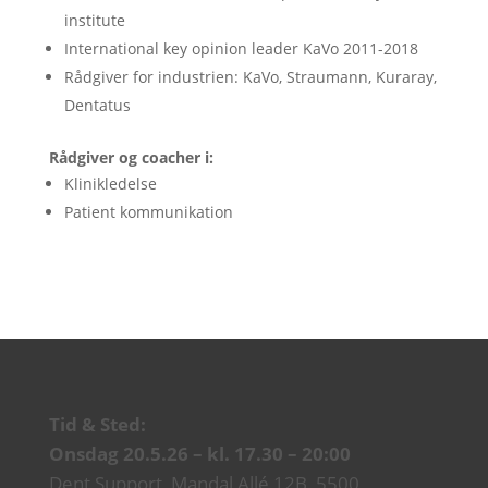
institute
International key opinion leader KaVo 2011-2018
Rådgiver for industrien: KaVo, Straumann, Kuraray,
Dentatus
Rådgiver og coacher i:
Klinikledelse
Patient kommunikation
Tid & Sted:
Onsdag 20.5.26 – kl. 17.30 – 20:00
Dent Support, Mandal Allé 12B, 5500